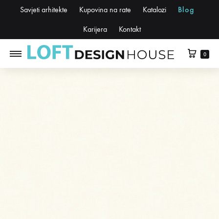
Savjeti arhitekte
Kupovina na rate
Katalozi
Blog
Karijera
Kontakt
0