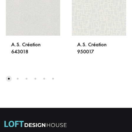
A.S. Création
A.S. Création
643018
950017
DODAJ
DODA
NA
NA
LISTU
LISTU
ŽELJA
ŽELJA