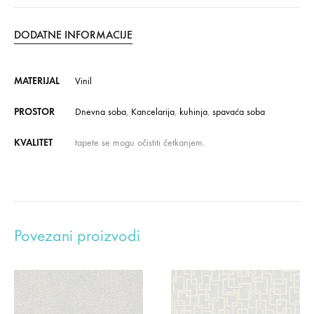
DODATNE INFORMACIJE
MATERIJAL
Vinil
PROSTOR
Dnevna soba
,
Kancelarija
,
kuhinja
,
spavaća soba
KVALITET
tapete se mogu očistiti četkanjem.
Povezani proizvodi