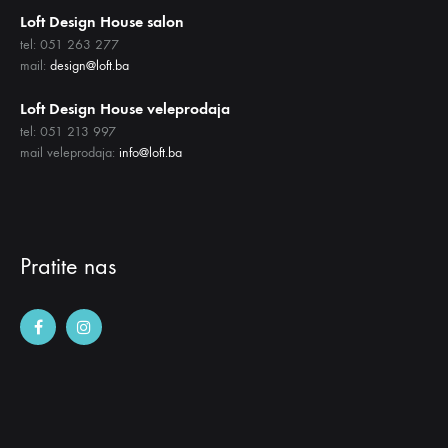
Loft Design House salon
tel: 051 263 277
mail:
design@loft.ba
Loft Design House veleprodaja
tel: 051 213 997
mail veleprodaja:
info@loft.ba
Pratite nas