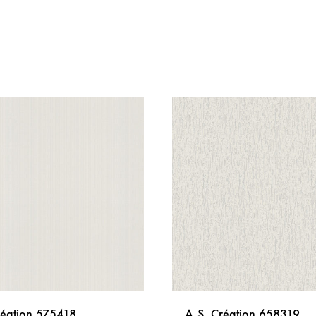
réation 575418
A.S. Création 658319