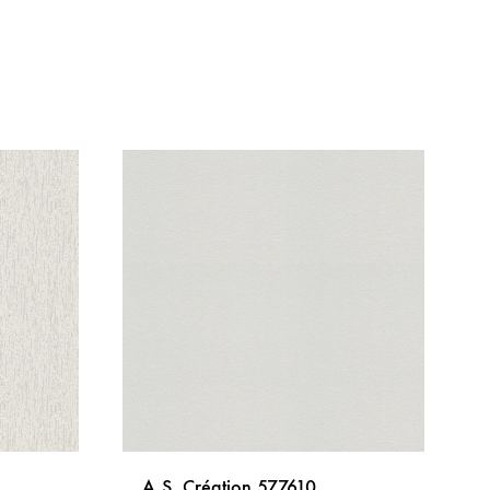
A.S. Création 577610