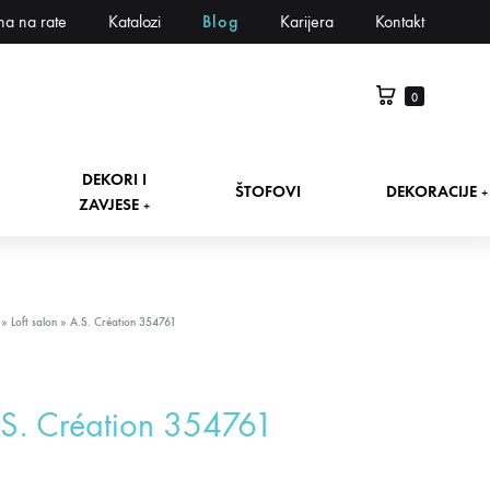
na na rate
Katalozi
Blog
Karijera
Kontakt
0
DEKORI I
ŠTOFOVI
DEKORACIJE
+
ZAVJESE
+
»
Loft salon
»
A.S. Création 354761
S. Création 354761