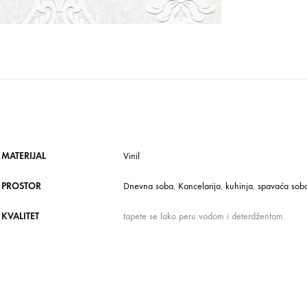
MATERIJAL
Vinil
PROSTOR
Dnevna soba
,
Kancelarija
,
kuhinja
,
spavaća sob
KVALITET
tapete se lako peru vodom i deterdžentom.