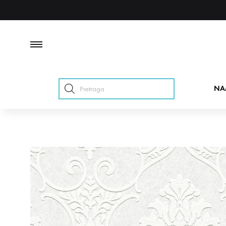
Products
NA
search