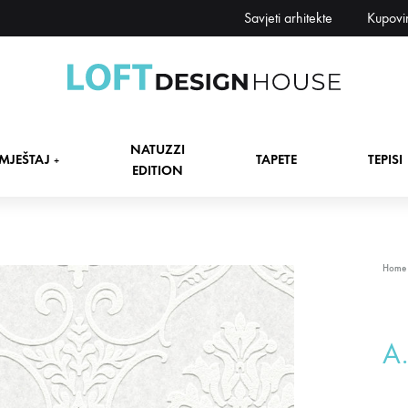
Savjeti arhitekte
Kupovi
Loft
Namještaj,
Design
tapete,
NATUZZI
House
tepisi
MJEŠTAJ
TAPETE
TEPISI
+
EDITION
dekori
i
zavjese,
dekoracije,
+
Home
rasvjeta
+
A.
+
+