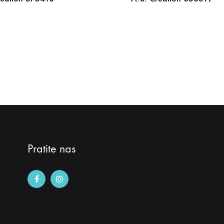
DODAJ
NA
LISTU
ŽELJA
Pratite nas