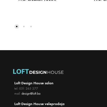
DODAJ
NA
LISTU
ŽELJA
Loft Design House salon
tel: 051 263 277
mail:
design@loft.ba
Loft Design House veleprodaja