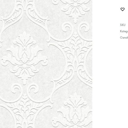
SKU
Katego
Ozna