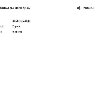
DODAJ NA LISTU ŽELJA
PODIJELI
4051315344040
rija
Tapete
ka
moderna