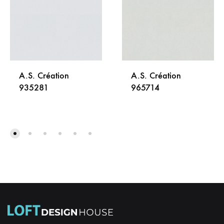
A.S. Création
A.S. Création
935281
965714
DODAJ
DODA
NA
NA
LISTU
LISTU
ŽELJA
ŽELJA