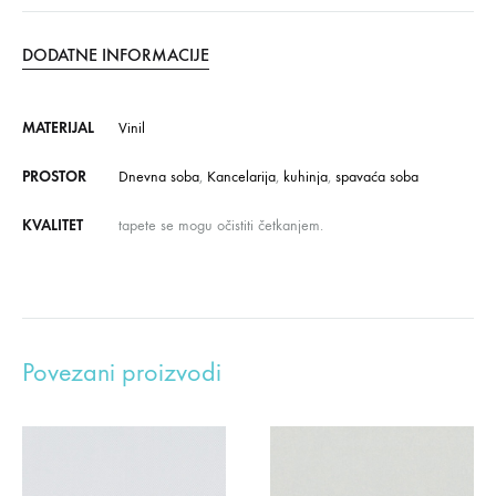
DODATNE INFORMACIJE
MATERIJAL
Vinil
PROSTOR
Dnevna soba
,
Kancelarija
,
kuhinja
,
spavaća soba
KVALITET
tapete se mogu očistiti četkanjem.
Povezani proizvodi