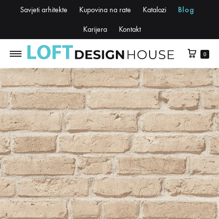
Savjeti arhitekte
Kupovina na rate
Katalozi
Blog
Karijera
Kontakt
0