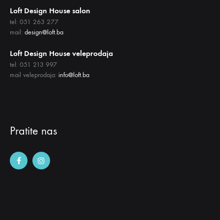
Loft Design House salon
tel: 051 263 277
mail:
design@loft.ba
Loft Design House veleprodaja
tel: 051 213 997
mail veleprodaja:
info@loft.ba
Pratite nas