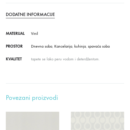
DODATNE INFORMACIJE
MATERIJAL
Vinil
PROSTOR
Dnevna soba
,
Kancelarija
,
kuhinja
,
spavaća soba
KVALITET
tapete se lako peru vodom i deterdžentom.
Povezani proizvodi