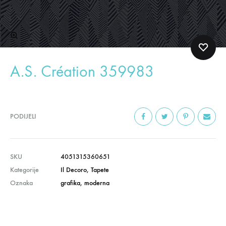
A.S. Création 359983
PODIJELI
SKU
4051315360651
Kategorije
Il Decoro
,
Tapete
Oznaka
grafika
,
moderna