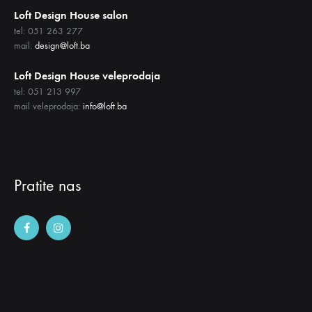
Loft Design House salon
tel: 051 263 277
mail:
design@loft.ba
Loft Design House veleprodaja
tel: 051 213 997
mail veleprodaja:
info@loft.ba
Pratite nas