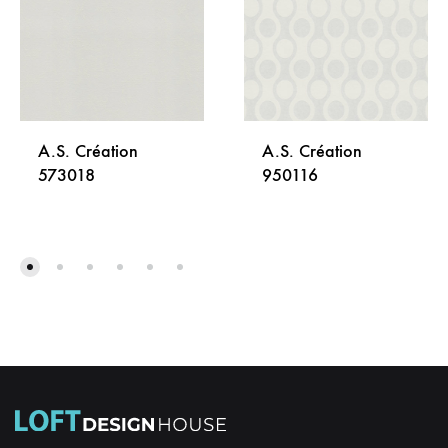
A.S. Création
A.S. Création
573018
950116
DODAJ
DODA
NA
NA
LISTU
LISTU
ŽELJA
ŽELJA