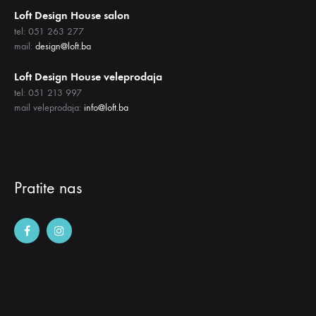
Loft Design House salon
tel: 051 263 277
mail:
design@loft.ba
Loft Design House veleprodaja
tel: 051 213 997
mail veleprodaja:
info@loft.ba
Pratite nas