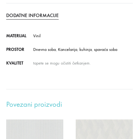
DODATNE INFORMACIJE
MATERIJAL
Vinil
PROSTOR
Dnevna soba
,
Kancelarija
,
kuhinja
,
spavaća soba
KVALITET
tapete se mogu očistiti četkanjem.
Povezani proizvodi