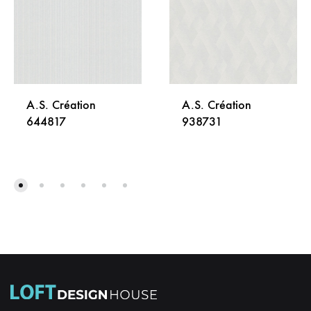
A.S. Création
A.S. Création
644817
938731
DODAJ
DODA
NA
NA
LISTU
LISTU
ŽELJA
ŽELJA