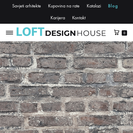
Savjeti arhitekte
Kupovina na rate
Katalozi
Blog
Karijera
Kontakt
0