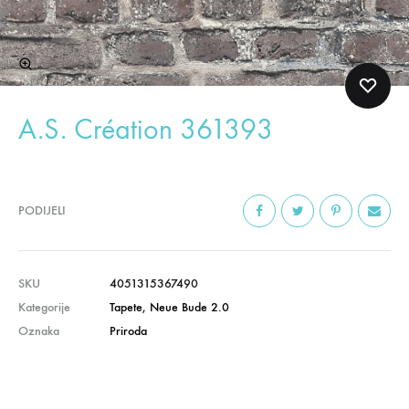
A.S. Création 361393
PODIJELI
SKU
4051315367490
Kategorije
Tapete
,
Neue Bude 2.0
Oznaka
Priroda