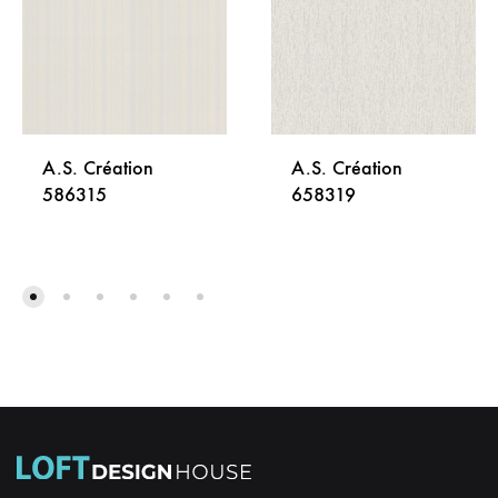
A.S. Création
A.S. Création
586315
658319
DODAJ
DODA
NA
NA
LISTU
LISTU
ŽELJA
ŽELJA