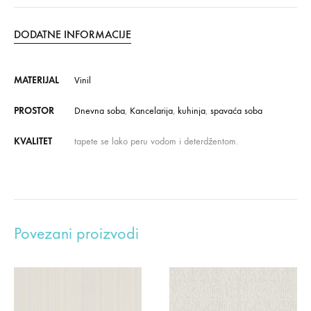
DODATNE INFORMACIJE
MATERIJAL
Vinil
PROSTOR
Dnevna soba
,
Kancelarija
,
kuhinja
,
spavaća soba
KVALITET
tapete se lako peru vodom i deterdžentom.
Povezani proizvodi