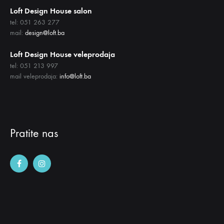
Loft Design House salon
tel: 051 263 277
mail:
design@loft.ba
Loft Design House veleprodaja
tel: 051 213 997
mail veleprodaja:
info@loft.ba
Pratite nas