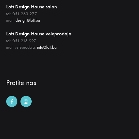
Loft Design House salon
tel: 051 263 277
mail:
design@loft.ba
Loft Design House veleprodaja
tel: 051 213 997
mail veleprodaja:
info@loft.ba
Pratite nas