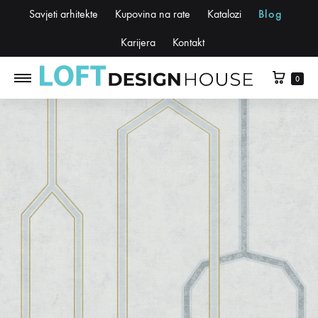
Savjeti arhitekte
Kupovina na rate
Katalozi
Blog
Karijera
Kontakt
0