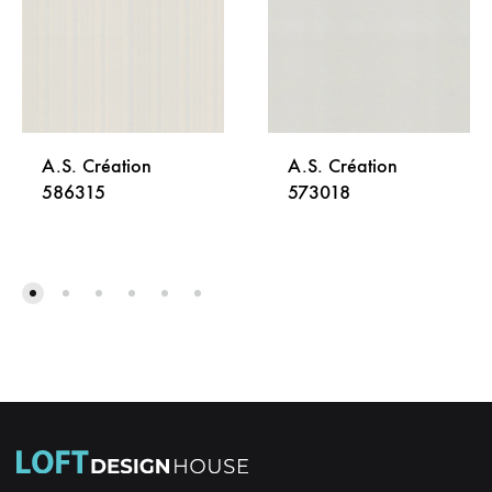
A.S. Création
A.S. Création
586315
573018
DODAJ
DODA
NA
NA
LISTU
LISTU
ŽELJA
ŽELJA