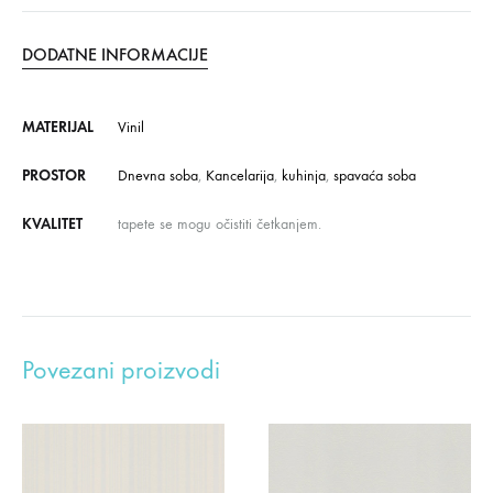
DODATNE INFORMACIJE
MATERIJAL
Vinil
PROSTOR
Dnevna soba
,
Kancelarija
,
kuhinja
,
spavaća soba
KVALITET
tapete se mogu očistiti četkanjem.
Povezani proizvodi