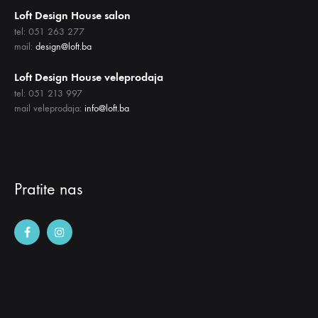
Loft Design House salon
tel: 051 263 277
mail:
design@loft.ba
Loft Design House veleprodaja
tel: 051 213 997
mail veleprodaja:
info@loft.ba
Pratite nas