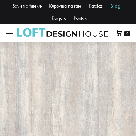
Savjeti arhitekte
Kupovina na rate
Katalozi
Blog
Karijera
Kontakt
0