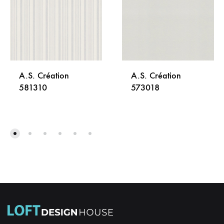
A.S. Création
A.S. Création
581310
573018
DODAJ
DODA
NA
NA
LISTU
LISTU
ŽELJA
ŽELJA