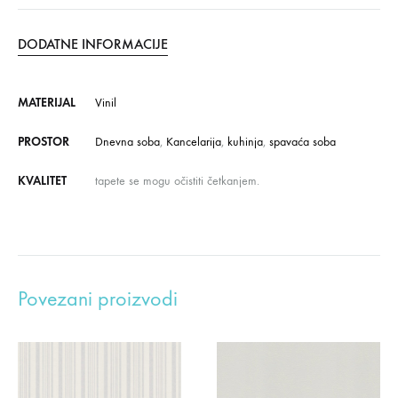
DODATNE INFORMACIJE
MATERIJAL
Vinil
PROSTOR
Dnevna soba
,
Kancelarija
,
kuhinja
,
spavaća soba
KVALITET
tapete se mogu očistiti četkanjem.
Povezani proizvodi