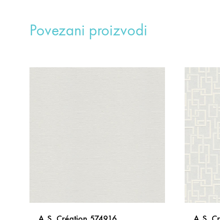
Povezani proizvodi
A.S. Création 574916
A.S. C