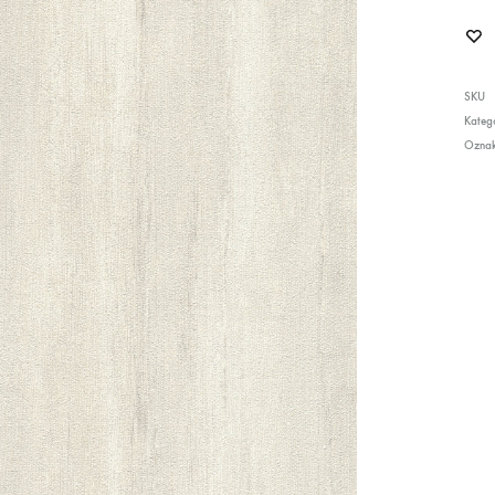
SKU
Katego
Ozna