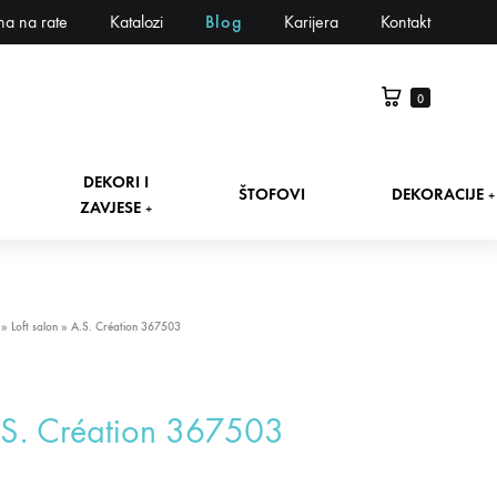
na na rate
Katalozi
Blog
Karijera
Kontakt
0
DEKORI I
ŠTOFOVI
DEKORACIJE
+
ZAVJESE
+
»
Loft salon
»
A.S. Création 367503
.S. Création 367503