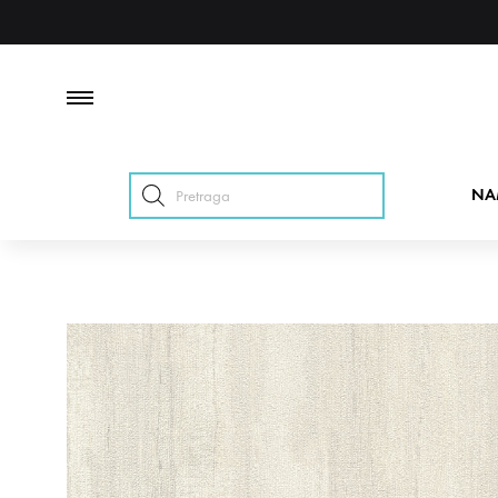
Products
NA
search