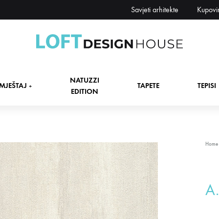
Savjeti arhitekte
Kupovi
Loft
Namještaj,
Design
tapete,
NATUZZI
House
tepisi
MJEŠTAJ
TAPETE
TEPISI
+
EDITION
dekori
i
zavjese,
dekoracije,
+
Home
rasvjeta
+
A
+
+