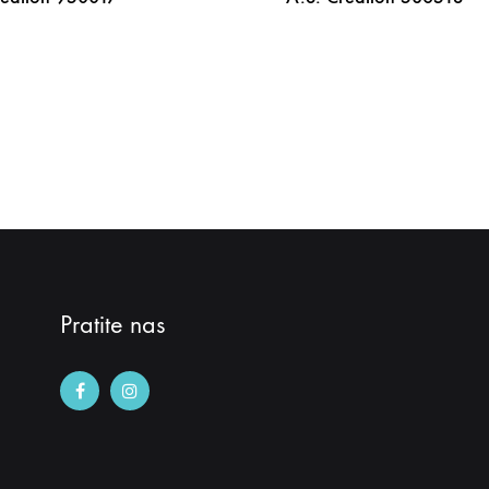
DODAJ
NA
LISTU
ŽELJA
Pratite nas