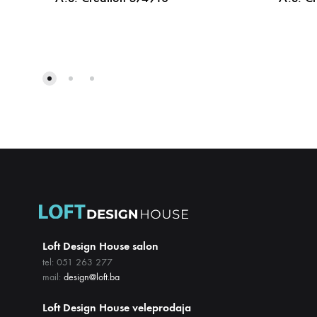
DODAJ
NA
LISTU
ŽELJA
Loft Design House salon
tel: 051 263 277
mail:
design@loft.ba
Loft Design House veleprodaja