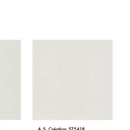
A.S. Création 575418