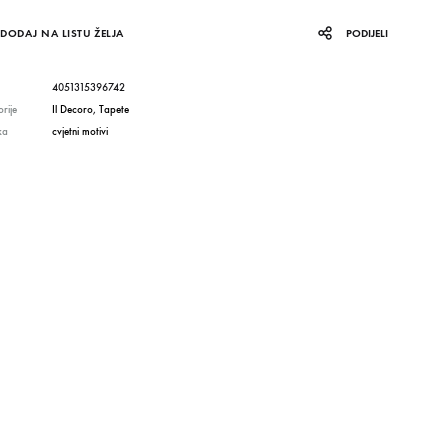
DODAJ NA LISTU ŽELJA
PODIJELI
4051315396742
rije
Il Decoro
,
Tapete
ka
cvjetni motivi