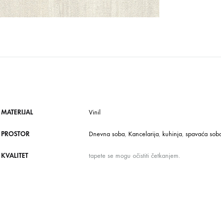
MATERIJAL
Vinil
PROSTOR
Dnevna soba
,
Kancelarija
,
kuhinja
,
spavaća sob
KVALITET
tapete se mogu očistiti četkanjem.