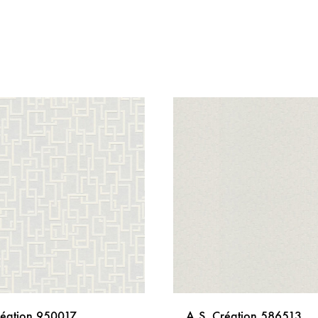
réation 950017
A.S. Création 586513