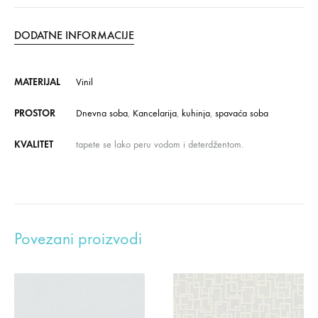
DODATNE INFORMACIJE
MATERIJAL
Vinil
PROSTOR
Dnevna soba
,
Kancelarija
,
kuhinja
,
spavaća soba
KVALITET
tapete se lako peru vodom i deterdžentom.
Povezani proizvodi