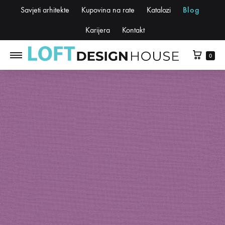
Savjeti arhitekte
Kupovina na rate
Katalozi
Blog
Karijera
Kontakt
0