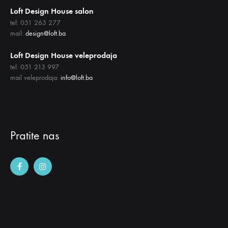
Loft Design House salon
tel: 051 263 277
mail:
design@loft.ba
Loft Design House veleprodaja
tel: 051 213 997
mail veleprodaja:
info@loft.ba
Pratite nas