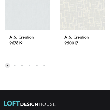
A.S. Création
A.S. Création
967619
950017
DODAJ
DODA
NA
NA
LISTU
LISTU
ŽELJA
ŽELJA