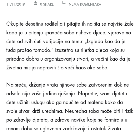
NA
11/11/2019
0 SHARE
NEMA KOMENTARA
KAKO
SMANJITI
Kako
NERED
Okupite desetinu roditelja i pitajte ih na šta se najviše žale
U
kada je u pitanju spavaća soba njihove djece, vjerovatno
DJEČIJOJ
smanjiti
SOBI?
ćete od svih čuti varijacije na temu: „Izgleda kao da je
tuda prošao tornado.“ Izuzetno su rijetka djeca koja su
nered
prirodno dobra u organizovanju stvari, a većini kao da je
u
životna misija napraviti što veći haos oko sebe.
dječijoj
Na sreću, držanje vrata njihove sobe zatvorenim dok ne
odsele nije vaše jedino rješenje. Naprotiv, svom djetetu
sobi?
ćete učiniti uslugu ako ga naučite od malena kako da
svoje stvari drži urednima. Neuredna soba može biti i rizik
11/11/2019
po zdravlje djeteta, a zdrave navike koje se formiraju u
0
ranom dobu se uglavnom zadržavaju i ostatak života.
SHARE