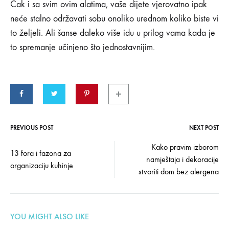
Čak i sa svim ovim alatima, vaše dijete vjerovatno ipak
neće stalno održavati sobu onoliko urednom koliko biste vi
to željeli. Ali šanse daleko više idu u prilog vama kada je
to spremanje učinjeno što jednostavnijim.
PREVIOUS POST
NEXT POST
Post
Kako pravim izborom
13 fora i fazona za
namještaja i dekoracije
navigation
organizaciju kuhinje
stvoriti dom bez alergena
YOU MIGHT ALSO LIKE