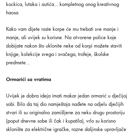
kockica, lutaka i autića… kompletnog onog kreativnog
haosa.
Kako vam dijete raste korpe će mu trebati sve manje i
manje, ali uvijek su korisne. Na otvorene police koje
dobijate nakon što uklonite neke od korpi možete staviti
knjige, kolekcije svega i svačega, trofeje, školske
predmete…
Ormarići sa vratima
Uvijek je dobra ideja imati makar jedan ormarić u dječijoj
sobi. Bilo da taj dio namještaja nađete na odjelu dječijih
stvari ili su originalno zamišljene za neku drugu prostoriju
(poput dnevne sobe ili čak i kupatila), vrlo su korisno
sklonište za električne igračke, razne daljinske upravljače