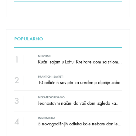
POPULARNO
1
NOVOSTI
Kućni sajam u Loftu: Kreirajte dom sa stilom i udobnošću uz velike uštede!
2
PRAKTIČNI SAVJETI
10 odličnih savjeta za uređenje dječije sobe
3
NEKATEGORISANO
Jednostavni načini da vaš dom izgleda kao salon namještaja
4
INSPIRACIJA
5 novogodišnjih odluka koje trebate donijeti u vezi izgleda doma