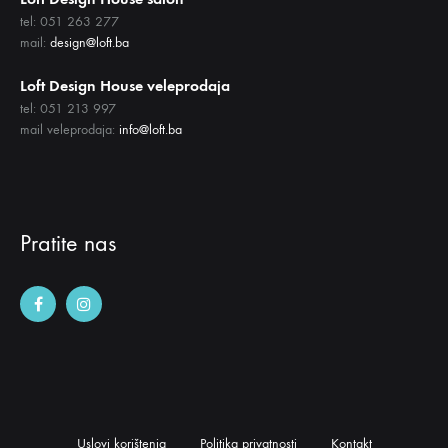
tel: 051 263 277
mail:
design@loft.ba
Loft Design House veleprodaja
tel: 051 213 997
mail veleprodaja:
info@loft.ba
Pratite nas
Uslovi korištenja
Politika privatnosti
Kontakt