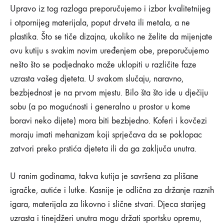
Upravo iz tog razloga preporučujemo i izbor kvalitetnijeg
i otpornijeg materijala, poput drveta ili metala, a ne
plastika. Što se tiče dizajna, ukoliko ne želite da mijenjate
ovu kutiju s svakim novim uređenjem obe, preporučujemo
nešto što se podjednako može uklopiti u različite faze
uzrasta vašeg djeteta. U svakom slučaju, naravno,
bezbjednost je na prvom mjestu. Bilo šta što ide u dječiju
sobu (a po mogućnosti i generalno u prostor u kome
boravi neko dijete) mora biti bezbjedno. Koferi i kovčezi
moraju imati mehanizam koji sprječava da se poklopac
zatvori preko prstića djeteta ili da ga zaključa unutra.
U ranim godinama, takva kutija je savršena za plišane
igračke, autiće i lutke. Kasnije je odlična za držanje raznih
igara, materijala za likovno i slične stvari. Djeca starijeg
uzrasta i tinejdžeri unutra mogu držati sportsku opremu,