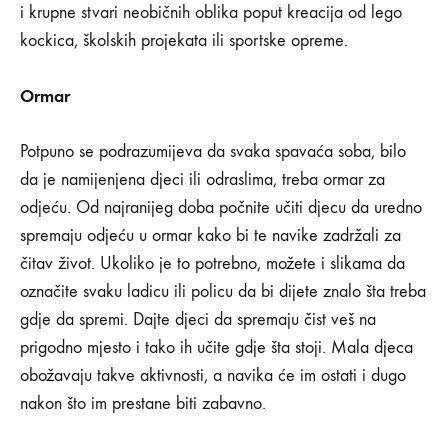
i krupne stvari neobičnih oblika poput kreacija od lego
kockica, školskih projekata ili sportske opreme.
Ormar
Potpuno se podrazumijeva da svaka spavaća soba, bilo
da je namijenjena djeci ili odraslima, treba ormar za
odjeću. Od najranijeg doba počnite učiti djecu da uredno
spremaju odjeću u ormar kako bi te navike zadržali za
čitav život. Ukoliko je to potrebno, možete i slikama da
označite svaku ladicu ili policu da bi dijete znalo šta treba
gdje da spremi. Dajte djeci da spremaju čist veš na
prigodno mjesto i tako ih učite gdje šta stoji. Mala djeca
obožavaju takve aktivnosti, a navika će im ostati i dugo
nakon što im prestane biti zabavno.