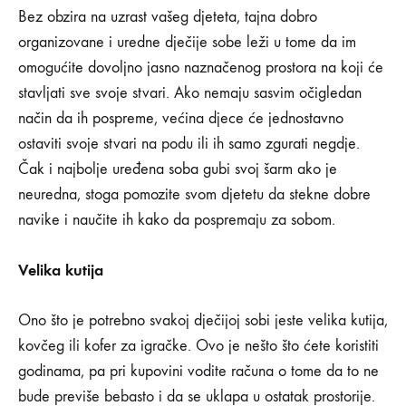
NEMA
Bez obzira na uzrast vašeg djeteta, tajna dobro
KOMENTARA
organizovane i uredne dječije sobe leži u tome da im
NA
KAKO
omogućite dovoljno jasno naznačenog prostora na koji će
SMANJITI
NERED
stavljati sve svoje stvari. Ako nemaju sasvim očigledan
U
način da ih pospreme, većina djece će jednostavno
DJEČIJOJ
SOBI?
ostaviti svoje stvari na podu ili ih samo zgurati negdje.
Čak i najbolje uređena soba gubi svoj šarm ako je
neuredna, stoga pomozite svom djetetu da stekne dobre
navike i naučite ih kako da pospremaju za sobom.
Velika kutija
Ono što je potrebno svakoj dječijoj sobi jeste velika kutija,
kovčeg ili kofer za igračke. Ovo je nešto što ćete koristiti
godinama, pa pri kupovini vodite računa o tome da to ne
bude previše bebasto i da se uklapa u ostatak prostorije.