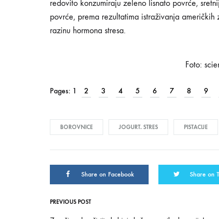
redovito konzumiraju zeleno lisnato povrće, sretnij
povrće, prema rezultatima istraživanja američkih
ako
razinu hormona stresa.
ste
Foto: sci
pod
Pages:
1
2
3
4
5
6
7
8
9
stresom
BOROVNICE
JOGURT. STRES
PISTACIJE
13/01/2019
Share on Facebook
Share on T
0
SHARE
PREVIOUS POST
Post
KOMENTARI
ISKLJUČENI