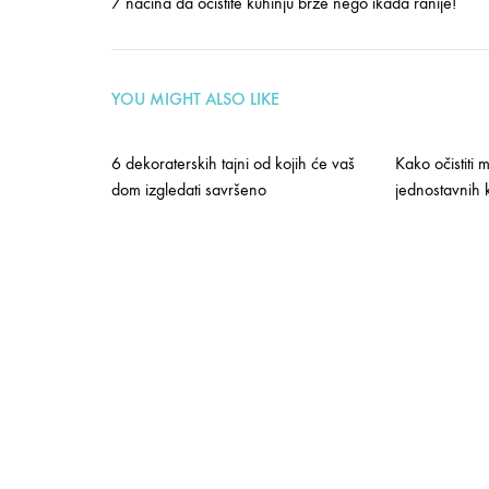
7 načina da očistite kuhinju brže nego ikada ranije!
ZA
NAMIRNICE
navigation
KOJE
TREBATE
JESTI
YOU MIGHT ALSO LIKE
AKO
STE
POD
6 dekoraterskih tajni od kojih će vaš
Kako očistiti
STRESOM
dom izgledati savršeno
jednostavnih 