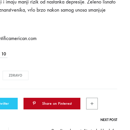
i i imaju manji rizik od nastanka depresije. Zeleno lisnato
 znanstvenika, vrlo brzo nakon samog unosa smanjuje
entificamerican.com
10
ZDRAVO
witter
Share on Pinterest
NEXT POST