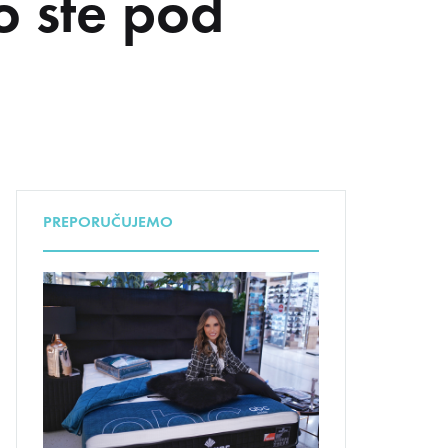
o ste pod
UDA
PREPORUČUJEMO