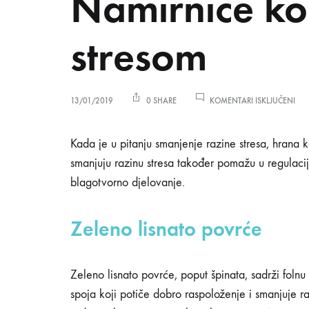
Namirnice koj
NO
stresom
ZA
13/01/2019
0 SHARE
KOMENTARI ISKLJUČENI
NAM
KOJ
TRE
Namirnice
Kada je u pitanju smanjenje razine stresa, hrana 
JEST
smanjuju razinu stresa također pomažu u regulacij
AK
STE
blagotvorno djelovanje.
koje
PO
STR
Zeleno lisnato povrće
trebate
Zeleno lisnato povrće, poput špinata, sadrži foln
jesti
spoja koji potiče dobro raspoloženje i smanjuje ra