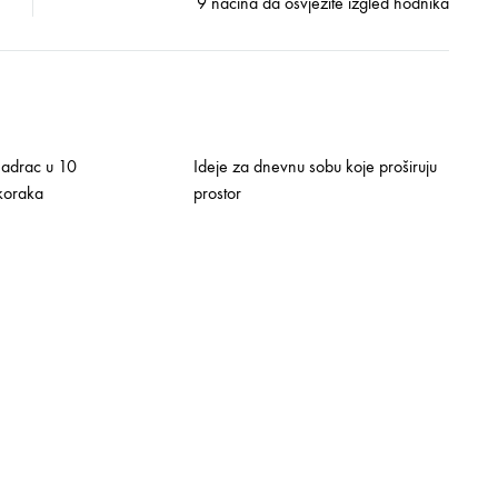
9 načina da osvježite izgled hodnika
 madrac u 10
Ideje za dnevnu sobu koje proširuju
koraka
prostor