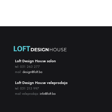
Loft Design House salon
tel: 051 263 277
mail:
design@loft.ba
Loft Design House veleprodaja
tel: 051 213 997
mail veleprodaja:
info@loft.ba