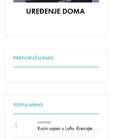
UREĐENJE DOMA
PREPORUČUJEMO
POPULARNO
1
NOVOSTI
Kućni sajam u Loftu: Kreirajte dom sa stilom i udobnošću uz velike uštede!