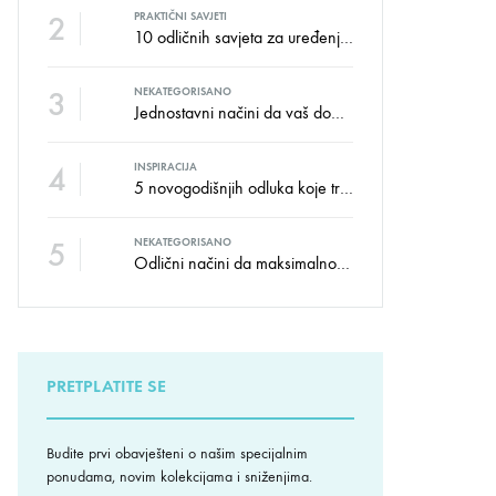
2
PRAKTIČNI SAVJETI
10 odličnih savjeta za uređenje dječije sobe
3
NEKATEGORISANO
Jednostavni načini da vaš dom izgleda kao salon namještaja
4
INSPIRACIJA
5 novogodišnjih odluka koje trebate donijeti u vezi izgleda doma
5
NEKATEGORISANO
Odlični načini da maksimalno iskoristite male prostore
PRETPLATITE SE
Budite prvi obavješteni o našim specijalnim
ponudama, novim kolekcijama i sniženjima.