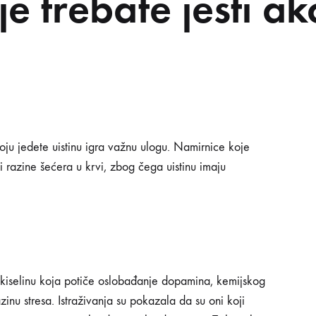
e trebate jesti ak
VOSTI
INSPIRACIJA
PRAKTIČNI SAVJETI
PON
IRNICE
E
BATE
koju jedete uistinu igra važnu ulogu. Namirnice koje
I
i razine šećera u krvi, zbog čega uistinu imaju
O
D
ESOM
u kiselinu koja potiče oslobađanje dopamina, kemijskog
zinu stresa. Istraživanja su pokazala da su oni koji