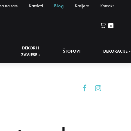
na na rate
Katalozi
Blog
Karijera
Kontakt
0
DEKORI I
ŠTOFOVI
DEKORACIJE
+
ZAVJESE
+
Facebook
Instagram