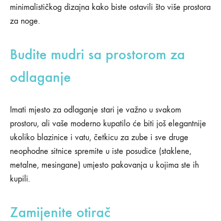
minimalističkog dizajna kako biste ostavili što više prostora
01/05/2020
za noge.
0
SHARE
Budite mudri sa prostorom za
NEMA
KOMENTARA
NA
odlaganje
7
NAČINA
NA
KOJE
Imati mjesto za odlaganje stari je važno u svakom
VAŠE
prostoru, ali vaše moderno kupatilo će biti još elegantnije
SAVREMENO
KUPATILO
ukoliko blazinice i vatu, četkicu za zube i sve druge
MOŽE
neophodne sitnice spremite u iste posudice (staklene,
IZGLEDATI
LUKSUZNO
metalne, mesingane) umjesto pakovanja u kojima ste ih
kupili.
Zamijenite otirač