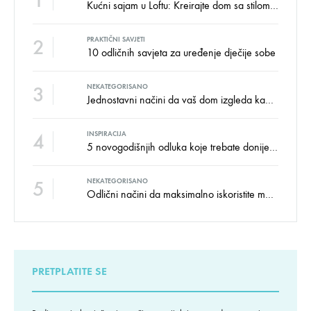
1
Kućni sajam u Loftu: Kreirajte dom sa stilom i udobnošću uz velike uštede!
2
PRAKTIČNI SAVJETI
10 odličnih savjeta za uređenje dječije sobe
3
NEKATEGORISANO
Jednostavni načini da vaš dom izgleda kao salon namještaja
4
INSPIRACIJA
5 novogodišnjih odluka koje trebate donijeti u vezi izgleda doma
5
NEKATEGORISANO
Odlični načini da maksimalno iskoristite male prostore
PRETPLATITE SE