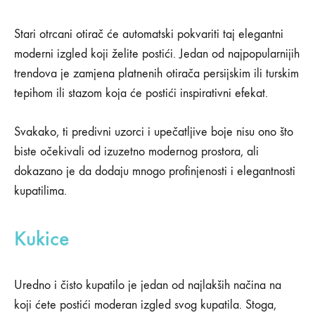
Stari otrcani otirač će automatski pokvariti taj elegantni
moderni izgled koji želite postići. Jedan od najpopularnijih
trendova je zamjena platnenih otirača persijskim ili turskim
tepihom ili stazom koja će postići inspirativni efekat.
Svakako, ti predivni uzorci i upečatljive boje nisu ono što
biste očekivali od izuzetno modernog prostora, ali
dokazano je da dodaju mnogo profinjenosti i elegantnosti
kupatilima.
Kukice
Uredno i čisto kupatilo je jedan od najlakših načina na
koji ćete postići moderan izgled svog kupatila. Stoga,