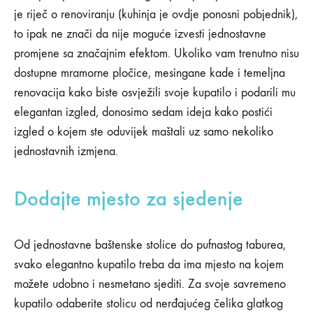
7
KOJE
je riječ o renoviranju (kuhinja je ovdje ponosni pobjednik),
VAŠE
načina
SAVREMENO
to ipak ne znači da nije moguće izvesti jednostavne
KUPATILO
promjene sa značajnim efektom. Ukoliko vam trenutno nisu
MOŽE
na
IZGLEDATI
dostupne mramorne pločice, mesingane kade i temeljna
LUKSUZNO
koje
renovacija kako biste osvježili svoje kupatilo i podarili mu
elegantan izgled, donosimo sedam ideja kako postići
vaše
izgled o kojem ste oduvijek maštali uz samo nekoliko
savremeno
jednostavnih izmjena.
kupatilo
Dodajte mjesto za sjedenje
može
Od jednostavne baštenske stolice do pufnastog taburea,
izgledati
svako elegantno kupatilo treba da ima mjesto na kojem
luksuzno
možete udobno i nesmetano sjediti. Za svoje savremeno
kupatilo odaberite stolicu od nerđajućeg čelika glatkog