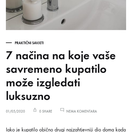
PRAKTIČNI SAVJETI
7 načina na koje vaše
savremeno kupatilo
može izgledati
luksuzno
NA
01/05/2020
0 SHARE
NEMA KOMENTARA
7
NAČINA
NA
Iako je kupatilo obično drugi najzahtjevniji dio doma kada