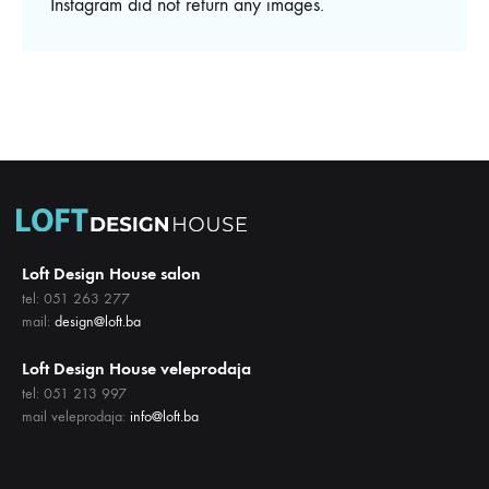
Instagram did not return any images.
Loft Design House salon
tel: 051 263 277
mail:
design@loft.ba
Loft Design House veleprodaja
tel: 051 213 997
mail veleprodaja:
info@loft.ba