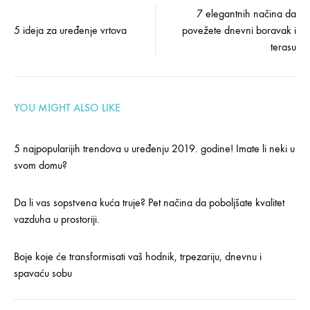
Post
7 elegantnih načina da
5 ideja za uređenje vrtova
povežete dnevni boravak i
navigation
terasu
YOU MIGHT ALSO LIKE
5 najpopularijih trendova u uređenju 2019. godine! Imate li neki u
svom domu?
Da li vas sopstvena kuća truje? Pet načina da poboljšate kvalitet
vazduha u prostoriji.
Boje koje će transformisati vaš hodnik, trpezariju, dnevnu i
spavaću sobu