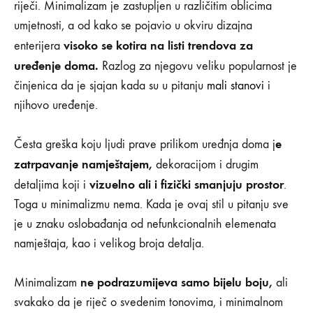
riječi. Minimalizam je zastupljen u različitim oblicima
umjetnosti, a od kako se pojavio u okviru dizajna
visoko se kotira na listi trendova za
enterijera
uređenje doma.
Razlog za njegovu veliku popularnost je
činjenica da je sjajan kada su u pitanju
mali stanovi
i
njihovo uređenje.
e
Česta greška koju ljudi prave prilikom uređnja doma j
zatrpavanje namještajem,
dekoracijom i drugim
vizuelno ali i fizički smanjuju prostor
detaljima koji i
.
Toga u minimalizmu nema. Kada je ovaj stil u pitanju sve
je u znaku oslobađanja od nefunkcionalnih elemenata
namještaja, kao i velikog broja detalja.
ne podrazumijeva samo bijelu boju,
Minimalizam
ali
svakako da je riječ o svedenim tonovima, i minimalnom