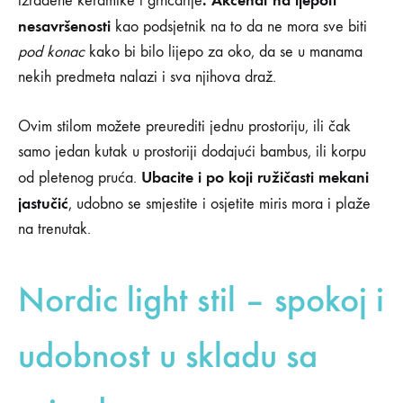
izrađene keramike i grnčarije
nesavršenosti
kao podsjetnik na to da ne mora sve biti
pod konac
kako bi bilo lijepo za oko, da se u manama
nekih predmeta nalazi i sva njihova draž.
Ovim stilom možete preurediti jednu prostoriju, ili čak
samo jedan kutak u prostoriji dodajući bambus, ili korpu
Ubacite i po koji ružičasti mekani
od pletenog pruća.
jastučić
, udobno se smjestite i osjetite miris mora i plaže
na trenutak.
Nordic light stil – spokoj i
udobnost u skladu sa