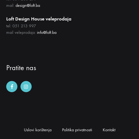
mail:
design@loft.ba
Loft Design House veleprodaja
tel: 051 213 997
mail veleprodaja:
info@loft.ba
Pratite nas
Uslovi korištenja
Politika privatnosti
Kontakt