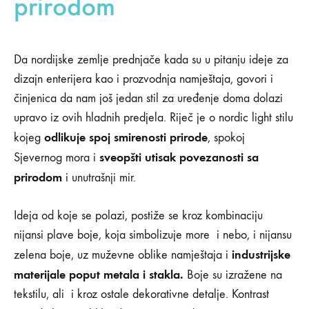
prirodom
Da nordijske zemlje prednjače kada su u pitanju ideje za
dizajn enterijera kao i prozvodnja namještaja, govori i
činjenica da nam još jedan stil za uređenje doma dolazi
upravo iz ovih hladnih predjela. Riječ je o nordic light stilu
odlikuje spoj smirenosti prirode
kojeg
, spokoj
sveopšti utisak povezanosti sa
Sjevernog mora i
prirodom
i unutrašnji mir.
Ideja od koje se polazi, postiže se kroz kombinaciju
nijansi plave boje, koja simbolizuje more i nebo, i nijansu
industrijske
zelena boje, uz muževne oblike namještaja i
materijale poput metala i stakla.
Boje su izražene na
tekstilu, ali i kroz ostale dekorativne detalje. Kontrast