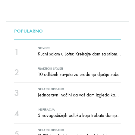
POPULARNO
1
NOVOSTI
Kućni sajam u Loftu: Kreirajte dom sa stilom i udobnošću uz velike uštede!
2
PRAKTIČNI SAVJETI
10 odličnih savjeta za uređenje dječije sobe
3
NEKATEGORISANO
Jednostavni načini da vaš dom izgleda kao salon namještaja
4
INSPIRACIJA
5 novogodišnjih odluka koje trebate donijeti u vezi izgleda doma
5
NEKATEGORISANO