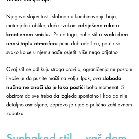
Njegova slojevitost i sloboda u kombinovanju boja,
odriješene ruke u
materijala i oblika, daće svakom
kreativnom smislu.
u svaki dom
Pored toga, boho stil
unosi toplu atmosferu
punu dobrodošlice, pa će se
svako ko se u njemu nađe osjetiti više nego prijatno.
Ovaj stil ne odlikuju stroga pravila, ograničenja ne postoje
sloboda
i vaše je da pustite mašti na volju. Ipak, ova
nužno ne znači da je lako postići
boho momenat. S
obzirom da sve treba da izgleda spontatno i kao da nije
detaljno osmišljeno, zapravo je riječ o prilično zahtjevnom
zadatku.
Sunbaked stil – vaš dom