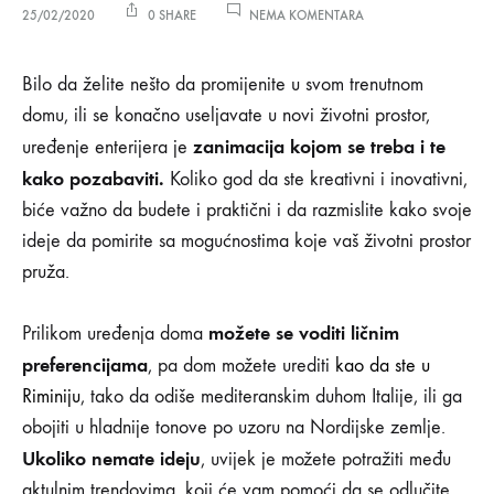
NA
25/02/2020
0 SHARE
NEMA KOMENTARA
AKTUELNI
TRENDOVI
Aktuelni
U
Bilo da želite nešto da promijenite u svom trenutnom
UREĐENJU
domu, ili se konačno useljavate u novi životni prostor,
ENTERIJERA
trendovi
zanimacija kojom se treba i te
uređenje enterijera je
kako pozabaviti.
u
Koliko god da ste kreativni i inovativni,
biće važno da budete i praktični i da razmislite kako svoje
uređenju
ideje da pomirite sa mogućnostima koje vaš životni prostor
pruža.
enterijera
možete se voditi ličnim
Prilikom uređenja doma
25/02/2020
preferencijama
, pa dom možete urediti
kao da ste u
Riminiju
, tako da odiše mediteranskim duhom Italije, ili ga
0
SHARE
obojiti u hladnije tonove po uzoru na Nordijske zemlje.
NEMA
Ukoliko nemate ideju
, uvijek je možete potražiti među
KOMENTARA
aktulnim trendovima, koji će vam pomoći da se odlučite
NA