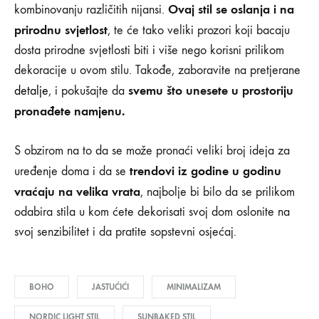
Ovaj stil se oslanja i na
kombinovanju različitih nijansi.
prirodnu svjetlost
, te će tako veliki prozori koji bacaju
dosta prirodne svjetlosti biti i više nego korisni prilikom
dekoracije u ovom stilu. Takođe, zaboravite na pretjerane
svemu što unesete u prostoriju
detalje
, i pokušajte da
pronađete namjenu.
S obzirom na to da se može pronaći veliki broj ideja za
trendovi iz godine u godinu
uređenje doma i da se
vraćaju na velika vrata
, najbolje bi bilo da se prilikom
odabira stila u kom ćete dekorisati svoj dom oslonite na
svoj senzibilitet i da pratite sopstevni osjećaj.
BOHO
JASTUĆIĆI
MINIMALIZAM
NORDIC LIGHT STIL
SUNBAKED STIL