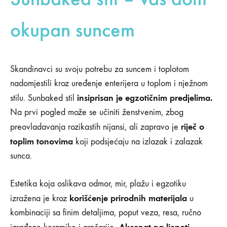
okupan suncem
Skandinavci su svoju potrebu za suncem i toplotom
nadomjestili kroz uređenje enterijera u toplom i nježnom
insiprisan je egzotičnim predjelima.
stilu. Sunbaked stil
Na prvi pogled može se učiniti ženstvenim, zbog
riječ o
preovladavanja rozikastih nijansi, ali zapravo je
toplim tonovima
koji podsjećaju na izlazak i zalazak
sunca.
Estetika koja oslikava odmor, mir, plažu i egzotiku
korišćenje prirodnih materijala
izražena je kroz
u
kombinaciji sa finim detaljima, poput veza, resa, ručno
. Akcenat na ljepoti