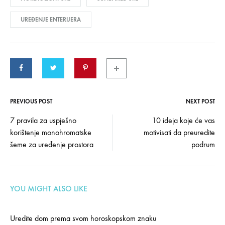
UREĐENJE ENTERIJERA
PREVIOUS POST
NEXT POST
Post
7 pravila za uspješno
10 ideja koje će vas
korištenje monohromatske
motivisati da preuredite
navigation
šeme za uređenje prostora
podrum
YOU MIGHT ALSO LIKE
Uredite dom prema svom horoskopskom znaku