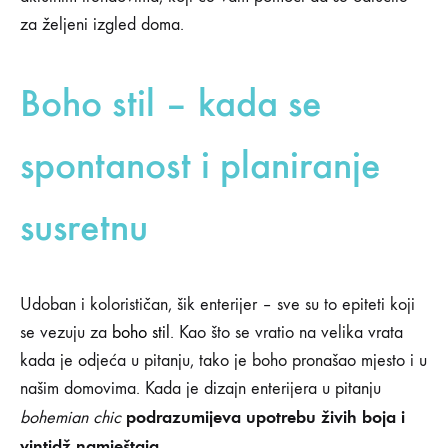
AKTUELNI
za željeni izgled doma.
TRENDOVI
U
UREĐENJU
Boho stil – kada se
ENTERIJERA
spontanost i planiranje
susretnu
Udoban i kolorističan, šik enterijer – sve su to epiteti koji
se vezuju za
boho stil
. Kao što se vratio na velika vrata
kada je odjeća u pitanju, tako je boho pronašao mjesto i u
našim domovima. Kada je dizajn enterijera u pitanju
podrazumijeva upotrebu živih boja i
bohemian chic
vintidž namještaja.