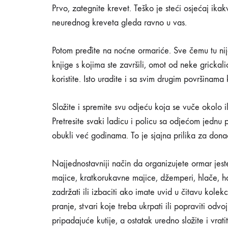
NA
Prvo, zategnite krevet. Teško je steći osjećaj i
KAKO
neurednog kreveta gleda ravno u vas.
SE
RIJEŠITI
VIŠKA
Potom pređite na noćne ormariće. Sve čemu tu nij
STVARI
IZ
knjige s kojima ste završili, omot od neke grickali
KOMPLETNOG
koristite. Isto uradite i sa svim drugim površinama
DOMA?
Složite i spremite svu odjeću koja se vuče okolo il
Pretresite svaki ladicu i policu sa odjećom jednu 
obukli već godinama. To je sjajna prilika za donac
Najjednostavniji način da organizujete ormar jes
majice, kratkorukavne majice, džemperi, hlače, hal
zadržati ili izbaciti ako imate uvid u čitavu kolekc
pranje, stvari koje treba ukrpati ili popraviti od
pripadajuće kutije, a ostatak uredno složite i vrati