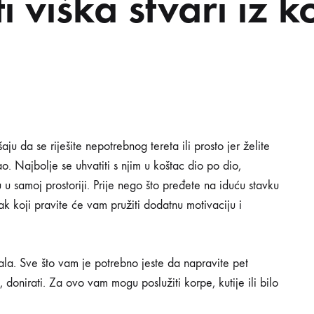
ti viška stvari iz
VOSTI
INSPIRACIJA
PRAKTIČNI SAVJETI
PON
aju da se riješite nepotrebnog tereta ili prosto jer želite
o. Najbolje se uhvatiti s njim u koštac dio po dio,
u u samoj prostoriji. Prije nego što pređete na iduću stavku
LETNOG
 koji pravite će vam pružiti dodatnu motivaciju i
?
gala. Sve što vam je potrebno jeste da napravite pet
iti, donirati. Za ovo vam mogu poslužiti korpe, kutije ili bilo