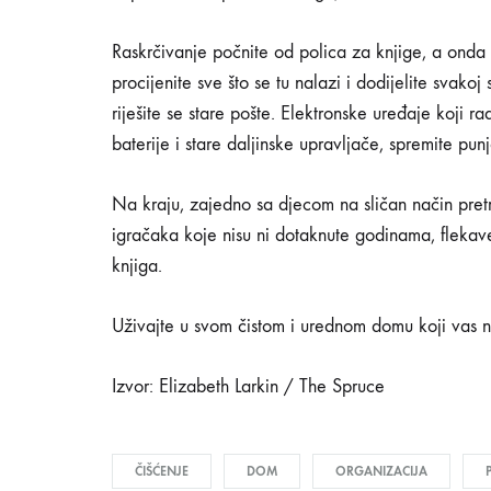
Raskrčivanje počnite od polica za knjige, a onda pr
procijenite sve što se tu nalazi i dodijelite svakoj
riješite se stare pošte. Elektronske uređaje koji r
baterije i stare daljinske upravljače, spremite pu
Na kraju, zajedno sa djecom na sličan način pretre
igračaka koje nisu ni dotaknute godinama, flekav
knjiga.
Uživajte u svom čistom i urednom domu koji vas n
Izvor: Elizabeth Larkin / The Spruce
ČIŠĆENJE
DOM
ORGANIZACIJA