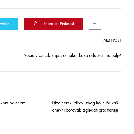
witter
Share on Pinterest
NEXT POST
Vodič kroz uskršnje stolnjake: kako odabrati najbolji?
mskom odjećom
Dizajnerski trikovi zbog kojih će vaš
dnevni boravak izgledati prostranije