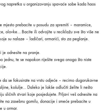
kakvog napretka u organizovanju spavaće sobe kada haos
e mjesto prebacite u posudu za spremiti – maramice,
ce, olovke… Bacite ili odvojite u reciklažu sve što više ne
 koje su nalaze – ladičari, ormarići, sto za peglanje.
i je odnesite na pranje.
po jednu, te se napokon riješite svega onoga što niste
ije.
te da se fokusirate na vrstu odjeće – recimo dugorukavne
jine, košulje… Daleko je lakše odlučiti želite li nešto
iju sličnih stvari koje posjedujete. Prljavi veš odnesite na
vojite na zasebnu gomilu, donacije i smeće prebacite u
te u ormar.