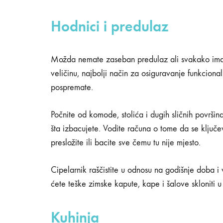
Hodnici i predulaz
Možda nemate zaseban predulaz ali svakako imate
veličinu, najbolji način za osiguravanje funkcional
pospremate.
Počnite od komode, stolića i dugih sličnih površina
šta izbacujete. Vodite računa o tome da se ključe
presložite ili bacite sve čemu tu nije mjesto.
Cipelarnik raščistite u odnosu na godišnje doba i
ćete teške zimske kapute, kape i šalove skloniti u 
Kuhinja