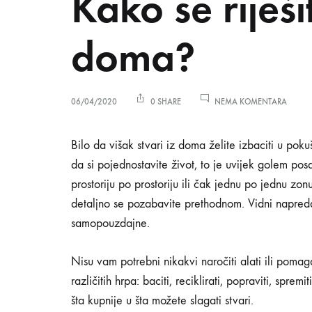
Kako se riješi
NO
doma?
NA
06/04/2020
0 SHARE
NEMA KOMENTARA
KAKO
SE
RIJEŠITI
Kako
Bilo da višak stvari iz doma želite izbaciti u pokuš
VIŠKA
da si pojednostavite život, to je uvijek golem posa
STVARI
IZ
prostoriju po prostoriju ili čak jednu po jednu zon
se
KOMP
detaljno se pozabavite prethodnom. Vidni napredak
DOMA
samopouzdajne.
riješiti
Nisu vam potrebni nikakvi naročiti alati ili poma
različitih hrpa: baciti, reciklirati, popraviti, sprem
viška
šta kupnije u šta možete slagati stvari.