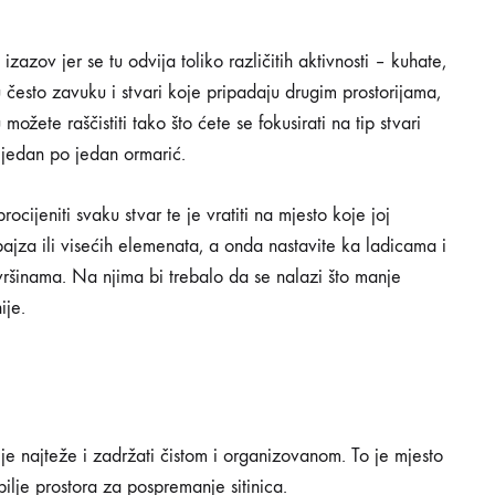
zazov jer se tu odvija toliko različitih aktivnosti – kuhate,
u često zavuku i stvari koje pripadaju drugim prostorijama,
možete raščistiti tako što ćete se fokusirati na tip stvari
a jedan po jedan ormarić.
procijeniti svaku stvar te je vratiti na mjesto koje joj
pajza ili visećih elemenata, a onda nastavite ka ladicama i
ršinama. Na njima bi trebalo da se nalazi što manje
ije.
e najteže i zadržati čistom i organizovanom. To je mjesto
bilje prostora za pospremanje sitinica.