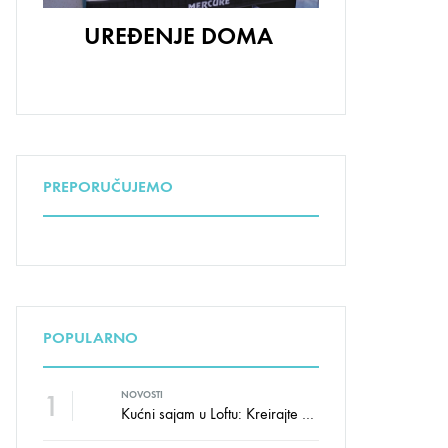
UREĐENJE DOMA
PREPORUČUJEMO
POPULARNO
1
NOVOSTI
Kućni sajam u Loftu: Kreirajte dom sa stilom i udobnošću uz velike uštede!