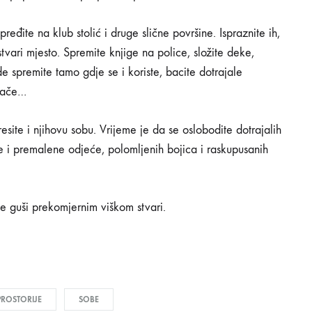
eđite na klub stolić i druge slične površine. Ispraznite ih,
 stvari mjesto. Spremite knjige na police, složite deke,
ade spremite tamo gdje se i koriste, bacite dotrajale
njače…
site i njihovu sobu. Vrijeme je da se oslobodite dotrajalih
e i premalene odjeće, polomljenih bojica i raskupusanih
e guši prekomjernim viškom stvari.
PROSTORIJE
SOBE