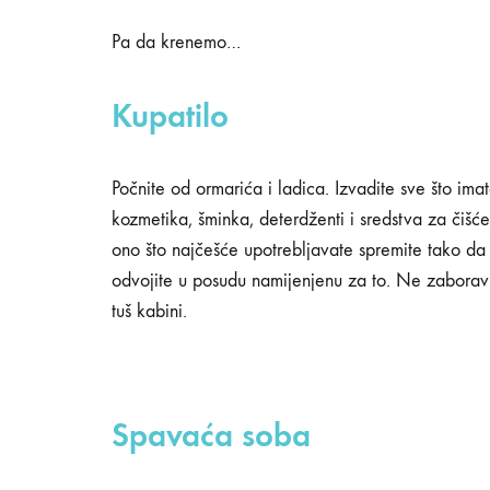
stvari
Pa da krenemo…
Kupatilo
iz
Počnite od ormarića i ladica. Izvadite sve što ima
kompletnog
kozmetika, šminka, deterdženti i sredstva za čišće
ono što najčešće upotrebljavate spremite tako da
doma?
odvojite u posudu namijenjenu za to. Ne zaboravit
tuš kabini.
06/04/2020
0
Spavaća soba
SHARE
NEMA
KOMENTARA