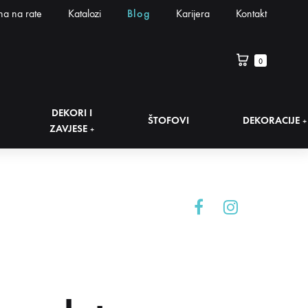
na na rate
Katalozi
Blog
Karijera
Kontakt
0
DEKORI I
ŠTOFOVI
DEKORACIJE
+
ZAVJESE
+
Facebook
Instagram