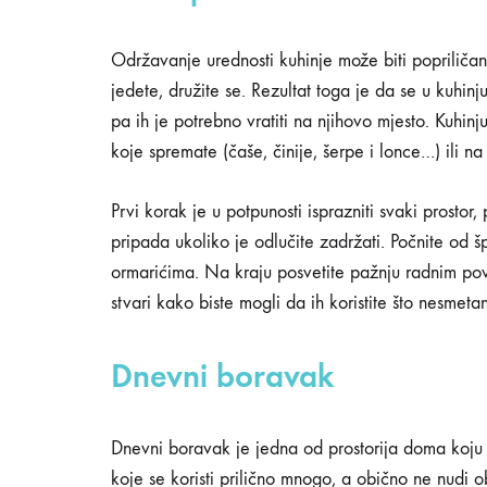
Održavanje urednosti kuhinje može biti popriličan i
jedete, družite se. Rezultat toga je da se u kuhinj
pa ih je potrebno vratiti na njihovo mjesto. Kuhinju 
koje spremate (čaše, činije, šerpe i lonce…) ili n
Prvi korak je u potpunosti isprazniti svaki prostor, 
pripada ukoliko je odlučite zadržati. Počnite od š
ormarićima. Na kraju posvetite pažnju radnim pov
stvari kako biste mogli da ih koristite što nesmetan
Dnevni boravak
Dnevni boravak je jedna od prostorija doma koju j
koje se koristi prilično mnogo, a obično ne nudi o