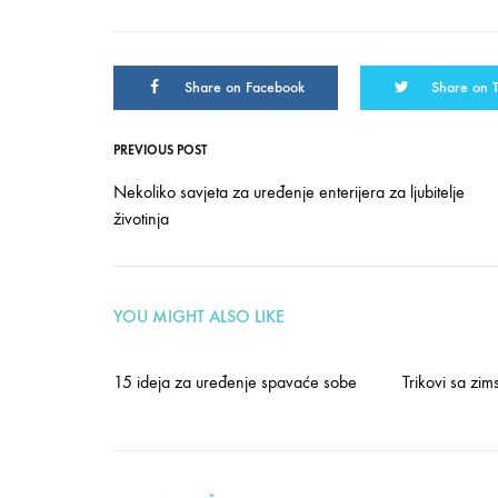
Share on Facebook
Share on T
PREVIOUS POST
Post
Nekoliko savjeta za uređenje enterijera za ljubitelje
životinja
navigation
YOU MIGHT ALSO LIKE
15 ideja za uređenje spavaće sobe
Trikovi sa zi