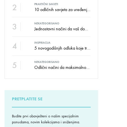
2
PRAKTIČNI SAVJETI
10 odličnih savjeta za uređenje dječije sobe
3
NEKATEGORISANO
Jednostavni načini da vaš dom izgleda kao salon namještaja
4
INSPIRACIJA
5 novogodišnjih odluka koje trebate donijeti u vezi izgleda doma
5
NEKATEGORISANO
Odlični načini da maksimalno iskoristite male prostore
PRETPLATITE SE
Budite prvi obavješteni o našim specijalnim
ponudama, novim kolekcijama i sniženjima.