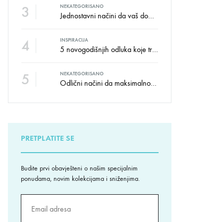
3
NEKATEGORISANO
Jednostavni načini da vaš dom izgleda kao salon namještaja
4
INSPIRACIJA
5 novogodišnjih odluka koje trebate donijeti u vezi izgleda doma
5
NEKATEGORISANO
Odlični načini da maksimalno iskoristite male prostore
PRETPLATITE SE
Budite prvi obavješteni o našim specijalnim
ponudama, novim kolekcijama i sniženjima.