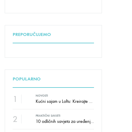
PREPORUČUJEMO
POPULARNO
1
NOVOSTI
Kućni sajam u Loftu: Kreirajte dom sa stilom i udobnošću uz velike uštede!
2
PRAKTIČNI SAVJETI
10 odličnih savjeta za uređenje dječije sobe