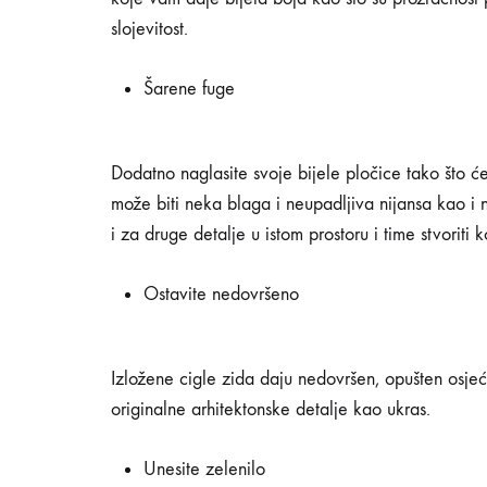
slojevitost.
Šarene fuge
Dodatno naglasite svoje bijele pločice tako što ć
može biti neka blaga i neupadljiva nijansa kao i neš
i za druge detalje u istom prostoru i time stvoriti 
Ostavite nedovršeno
Izložene cigle zida daju nedovršen, opušten osjećaj
originalne arhitektonske detalje kao ukras.
Unesite zelenilo