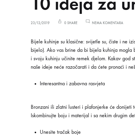
10 ideja za u
NO
NA
23/12/2019
0 SHARE
NEMA KOMENTARA
10
IDEJA
ZA
10
Bijele kuhinje su klasične: svijetle su, čiste i ne
UREĐEN
bijelo). Ako vas brine da bi bijela kuhinja mogla
BIJELIH
KUHIN
i svoju kuhinju učinite remek djelom. Kakav god st
ideja
naše ideje neće razočarati i da ćete pronaći i ne
za
Interesantna i zabavna rasvjeta
uređenje
Bronzani ili zlatni lusteri i plafonjerke će donijet
Iskombinujte boju i materijal i sa nekim drugim deta
bijelih
Unesite tračak boje