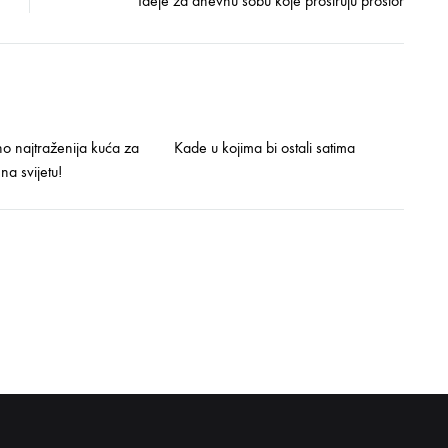
Ideje za dnevnu sobu koje proširuju prostor
no najtraženija kuća za
Kade u kojima bi ostali satima
na svijetu!