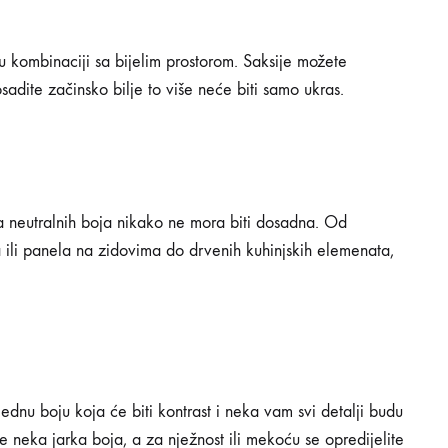
o u kombinaciji sa bijelim prostorom. Saksije možete
sadite začinsko bilje to više neće biti samo ukras.
a neutralnih boja nikako ne mora biti dosadna. Od
ili panela na zidovima do drvenih kuhinjskih elemenata,
jednu boju koja će biti kontrast i neka vam svi detalji budu
de neka jarka boja, a za nježnost ili mekoću se opredijelite