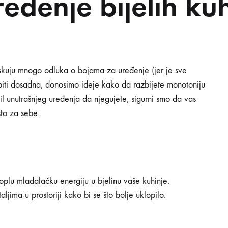
ređenje bijelih ku
VOSTI
INSPIRACIJA
PRAKTIČNI SAVJETI
PON
 iziskuju mnogo odluka o bojama za uređenje (jer je sve
JE
 biti dosadna, donosimo ideje kako da razbijete monotoniju
JA
il unutrašnjeg uređenja da njegujete, sigurni smo da vas
što za sebe.
i toplu mladalačku energiju u bjelinu vaše kuhinje.
ljima u prostoriji kako bi se što bolje uklopilo.