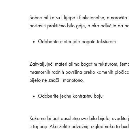
Sobne biljke su i lijepe i funkcionalne, a naročit
postaviti praktično bilo gdje, a ako odlučite da po
Odaberite materijale bogate teksturom
Zahvaljujući materijalima bogatim teksturom, šem
mramornih radnih površina preko kamenih pločica 
bijelo ne znači i monotono.
Odaberite jednu kontrastnu boju
Kako ne bi baš apsolutno sve bilo bijelo, uvedite 
u toj boji. Ako želite odvažniji izgled neka to bu