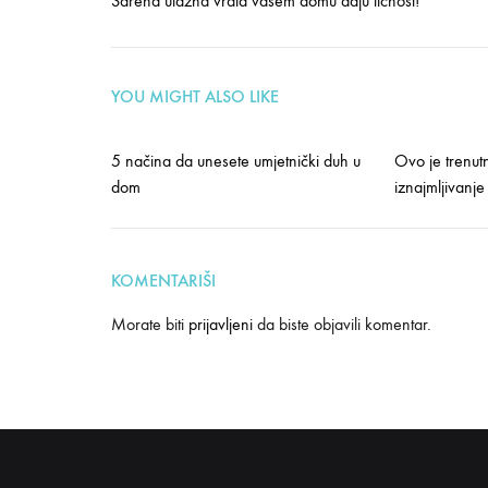
Šarena ulazna vrata vašem domu daju ličnost!
navigation
YOU MIGHT ALSO LIKE
5 načina da unesete umjetnički duh u
Ovo je trenut
dom
iznajmljivanje 
KOMENTARIŠI
Morate biti
prijavljeni
da biste objavili komentar.