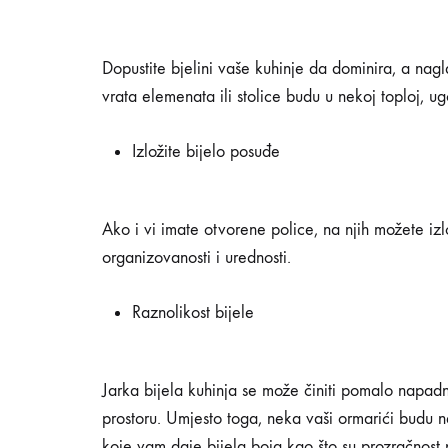
kuhinja
Dopustite bjelini vaše kuhinje da dominira, a nag
vrata elemenata ili stolice budu u nekoj toploj, ug
23/12/2019
Izložite bijelo posuđe
0
SHARE
NEMA
Ako i vi imate otvorene police, na njih možete izlo
KOMENTARA
NA
organizovanosti i urednosti.
10
IDEJA
ZA
Raznolikost bijele
UREĐENJE
BIJELIH
KUHINJA
Jarka bijela kuhinja se može činiti pomalo napadn
prostoru. Umjesto toga, neka vaši ormarići budu n
koje vam daje bijela boja kao što su prozračnost p