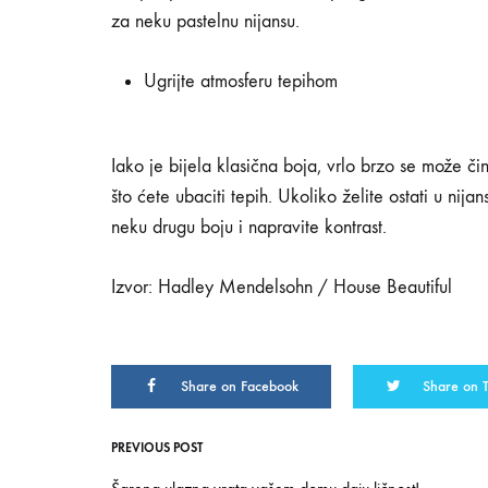
za neku pastelnu nijansu.
Ugrijte atmosferu tepihom
Iako je bijela klasična boja, vrlo brzo se može čin
što ćete ubaciti tepih. Ukoliko želite ostati u nij
neku drugu boju i napravite kontrast.
Izvor: Hadley Mendelsohn / House Beautiful
Share on Facebook
Share on T
PREVIOUS POST
Post