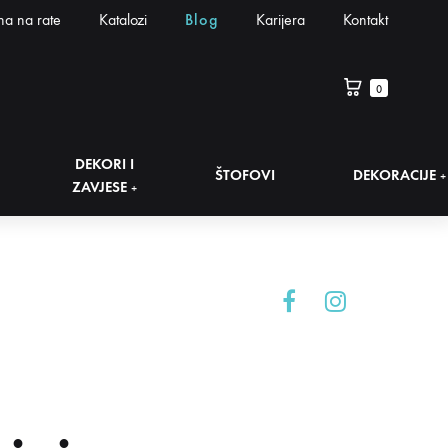
na na rate
Katalozi
Blog
Karijera
Kontakt
0
DEKORI I
ŠTOFOVI
DEKORACIJE
+
ZAVJESE
+
Facebook
Instagram