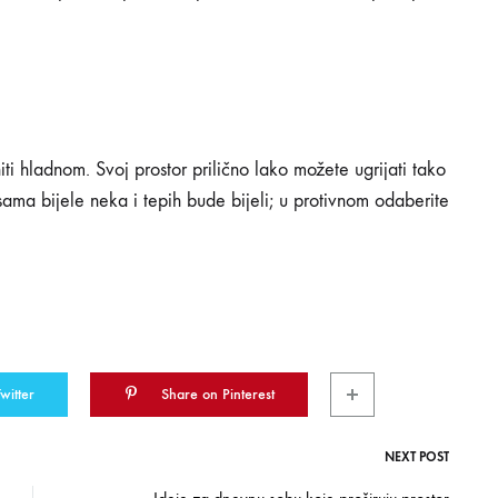
iti hladnom. Svoj prostor prilično lako možete ugrijati tako
ansama bijele neka i tepih bude bijeli; u protivnom odaberite
witter
Share on Pinterest
NEXT POST