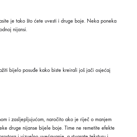
lasite je tako što ćete uvesti i druge boje. Neka poneka
odnoj nijansi.
žiti bijelo posuđe kako biste kreirali još jači osjećaj
om i zasljepljujućom, naročito ako je riječ o manjem
eke druge nijanse bijele boje. Time ne remetite efekte
rostora i vizuelno uvećavanje, a stvarate teksturu i